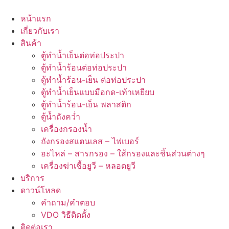
Skip
to
หน้าแรก
content
เกี่ยวกับเรา
สินค้า
ตู้ทำน้ำเย็นต่อท่อประปา
ตู้ทำน้ำร้อนต่อท่อประปา
ตู้ทำน้ำร้อน-เย็น ต่อท่อประปา
ตู้ทำน้ำเย็นแบบมือกด-เท้าเหยียบ
ตู้ทำน้ำร้อน-เย็น พลาสติก
ตู้น้ำถังคว่ำ
เครื่องกรองน้ำ
ถังกรองสแตนเลส – ไฟเบอร์
อะไหล่ – สารกรอง – ใส้กรองและชิ้นส่วนต่างๆ
เครื่องฆ่าเชื้อยูวี – หลอดยูวี
บริการ
ดาวน์โหลด
คำถาม/คำตอบ
VDO วิธีติดตั้ง
ติดต่อเรา