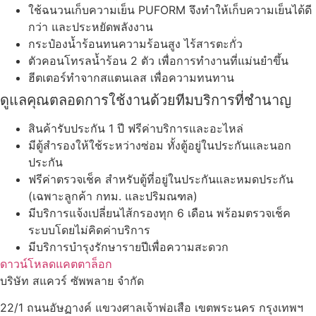
ใช้ฉนวนเก็บความเย็น PUFORM จึงทำให้เก็บความเย็นได้ดี
กว่า และประหยัดพลังงาน
กระป๋องน้ำร้อนทนความร้อนสูง ไร้สารตะกั่ว
ตัวคอนโทรลน้ำร้อน 2 ตัว เพื่อการทำงานที่แม่นยำขึ้น
ฮีตเตอร์ทำจากสแตนเลส เพื่อความทนทาน
ดูแลคุณตลอดการใช้งานด้วยทีมบริการที่ชำนาญ
สินค้ารับประกัน 1 ปี ฟรีค่าบริการและอะไหล่
มีตู้สำรองให้ใช้ระหว่างซ่อม ทั้งตู้อยู่ในประกันและนอก
ประกัน
ฟรีค่าตรวจเช็ค สำหรับตู้ที่อยู่ในประกันและหมดประกัน
(เฉพาะลูกค้า กทม. และปริมณฑล)
มีบริการแจ้งเปลี่ยนไส้กรองทุก 6 เดือน พร้อมตรวจเช็ค
ระบบโดยไม่คิดค่าบริการ
มีบริการบำรุงรักษารายปีเพื่อความสะดวก
ดาวน์โหลดแคตตาล็อก
บริษัท สแควร์ ซัพพลาย จำกัด
22/1 ถนนอัษฏางค์ แขวงศาลเจ้าพ่อเสือ เขตพระนคร กรุงเทพฯ