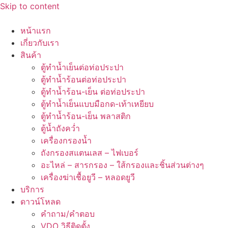
Skip to content
หน้าแรก
เกี่ยวกับเรา
สินค้า
ตู้ทำน้ำเย็นต่อท่อประปา
ตู้ทำน้ำร้อนต่อท่อประปา
ตู้ทำน้ำร้อน-เย็น ต่อท่อประปา
ตู้ทำน้ำเย็นแบบมือกด-เท้าเหยียบ
ตู้ทำน้ำร้อน-เย็น พลาสติก
ตู้น้ำถังคว่ำ
เครื่องกรองน้ำ
ถังกรองสแตนเลส – ไฟเบอร์
อะไหล่ – สารกรอง – ใส้กรองและชิ้นส่วนต่างๆ
เครื่องฆ่าเชื้อยูวี – หลอดยูวี
บริการ
ดาวน์โหลด
คำถาม/คำตอบ
VDO วิธีติดตั้ง