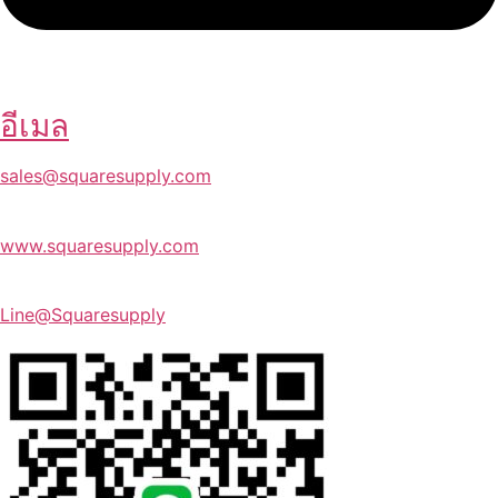
อีเมล
sales@squaresupply.com
www.squaresupply.com
Line@Squaresupply