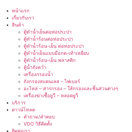
Skip
to
หน้าแรก
content
เกี่ยวกับเรา
สินค้า
ตู้ทำน้ำเย็นต่อท่อประปา
ตู้ทำน้ำร้อนต่อท่อประปา
ตู้ทำน้ำร้อน-เย็น ต่อท่อประปา
ตู้ทำน้ำเย็นแบบมือกด-เท้าเหยียบ
ตู้ทำน้ำร้อน-เย็น พลาสติก
ตู้น้ำถังคว่ำ
เครื่องกรองน้ำ
ถังกรองสแตนเลส – ไฟเบอร์
อะไหล่ – สารกรอง – ใส้กรองและชิ้นส่วนต่างๆ
เครื่องฆ่าเชื้อยูวี – หลอดยูวี
บริการ
ดาวน์โหลด
คำถาม/คำตอบ
VDO วิธีติดตั้ง
ติดต่อเรา