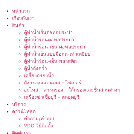
Skip
to
หน้าแรก
content
เกี่ยวกับเรา
สินค้า
ตู้ทำน้ำเย็นต่อท่อประปา
ตู้ทำน้ำร้อนต่อท่อประปา
ตู้ทำน้ำร้อน-เย็น ต่อท่อประปา
ตู้ทำน้ำเย็นแบบมือกด-เท้าเหยียบ
ตู้ทำน้ำร้อน-เย็น พลาสติก
ตู้น้ำถังคว่ำ
เครื่องกรองน้ำ
ถังกรองสแตนเลส – ไฟเบอร์
อะไหล่ – สารกรอง – ใส้กรองและชิ้นส่วนต่างๆ
เครื่องฆ่าเชื้อยูวี – หลอดยูวี
บริการ
ดาวน์โหลด
คำถาม/คำตอบ
VDO วิธีติดตั้ง
ติดต่อเรา