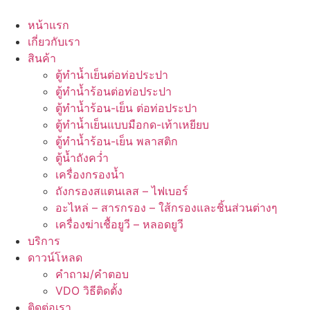
Skip
to
หน้าแรก
content
เกี่ยวกับเรา
สินค้า
ตู้ทำน้ำเย็นต่อท่อประปา
ตู้ทำน้ำร้อนต่อท่อประปา
ตู้ทำน้ำร้อน-เย็น ต่อท่อประปา
ตู้ทำน้ำเย็นแบบมือกด-เท้าเหยียบ
ตู้ทำน้ำร้อน-เย็น พลาสติก
ตู้น้ำถังคว่ำ
เครื่องกรองน้ำ
ถังกรองสแตนเลส – ไฟเบอร์
อะไหล่ – สารกรอง – ใส้กรองและชิ้นส่วนต่างๆ
เครื่องฆ่าเชื้อยูวี – หลอดยูวี
บริการ
ดาวน์โหลด
คำถาม/คำตอบ
VDO วิธีติดตั้ง
ติดต่อเรา